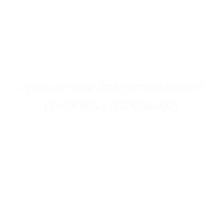
16 июня 2026 г. | Санкт-
Петербург
Круглый стол для руководителей
проектных организаций
«Практика реализации
пилотного проекта при
внедрении отечественных
САПР и ТИМ систем в рамках
Дорожной карты Минстроя