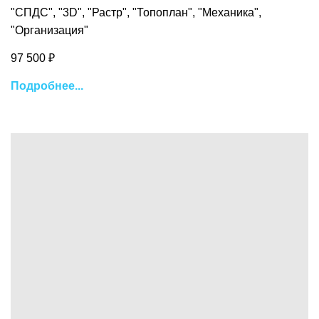
"СПДС", "3D",
"Растр", "Топоплан", "Механика",
"Организация"
97 500 ₽
Подробнее...